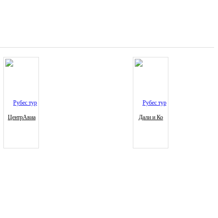
ЦентрАвиа
Дали и Ко