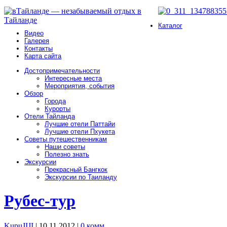
Каталог
Видео
Галерея
Контакты
Карта сайта
Достопримечательности
Интересные места
Мероприятия, события
Обзор
Города
Курорты
Отели Тайланда
Лучшие отели Паттайи
Лучшие отели Пхукета
Советы путешественникам
Наши советы
Полезно знать
Экскурсии
Прекрасный Бангкок
Экскурсии по Таиланду
Рубес-тур
KupuJIJI
| 10.11.2012
|
0 комм.