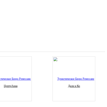
ЦентрАвиа
Дали и Ко