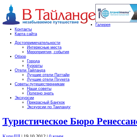
Галерея
Контакты
Карта сайта
Достопримечательности
Интересные места
Мероприятия, события
Обзор
Города
Курорты
Отели Тайланда
Лучшие отели Паттайи
Лучшие отели Пхукета
Советы путешественникам
Наши советы
Полезно знать
Экскурсии
Прекрасный Бангкок
Экскурсии по Таиланду
Туристическое Бюро Ренессан
KupuJIJI
| 19.10.2012
|
0 комм.