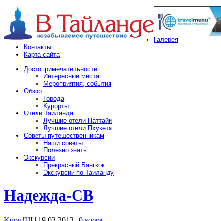
Галерея
Контакты
Карта сайта
Достопримечательности
Интересные места
Мероприятия, события
Обзор
Города
Курорты
Отели Тайланда
Лучшие отели Паттайи
Лучшие отели Пхукета
Советы путешественникам
Наши советы
Полезно знать
Экскурсии
Прекрасный Бангкок
Экскурсии по Таиланду
Надежда-СВ
KupuJIJI
| 19.03.2013
|
0 комм.