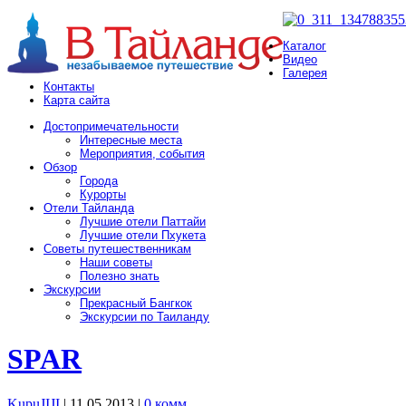
Каталог
Видео
Галерея
Контакты
Карта сайта
Достопримечательности
Интересные места
Мероприятия, события
Обзор
Города
Курорты
Отели Тайланда
Лучшие отели Паттайи
Лучшие отели Пхукета
Советы путешественникам
Наши советы
Полезно знать
Экскурсии
Прекрасный Бангкок
Экскурсии по Таиланду
SPAR
KupuJIJI
| 11.05.2013
|
0 комм.