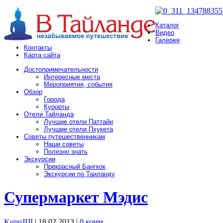
Каталог
Видео
Галерея
Контакты
Карта сайта
Достопримечательности
Интересные места
Мероприятия, события
Обзор
Города
Курорты
Отели Тайланда
Лучшие отели Паттайи
Лучшие отели Пхукета
Советы путешественникам
Наши советы
Полезно знать
Экскурсии
Прекрасный Бангкок
Экскурсии по Таиланду
Супермаркет Мэдис
KupuJIJI
| 18.02.2013
|
0 комм.