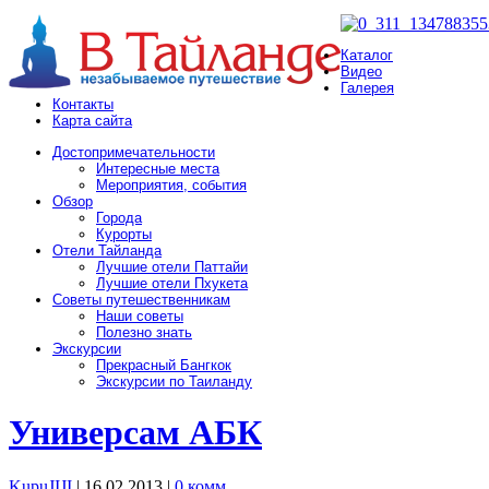
Каталог
Видео
Галерея
Контакты
Карта сайта
Достопримечательности
Интересные места
Мероприятия, события
Обзор
Города
Курорты
Отели Тайланда
Лучшие отели Паттайи
Лучшие отели Пхукета
Советы путешественникам
Наши советы
Полезно знать
Экскурсии
Прекрасный Бангкок
Экскурсии по Таиланду
Универсам АБК
KupuJIJI
| 16.02.2013
|
0 комм.