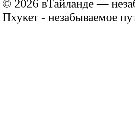
© 2026 вТайланде — неза
Пхукет - незабываемое п