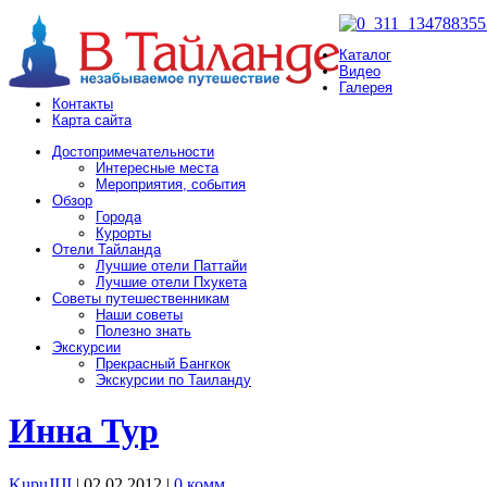
Каталог
Видео
Галерея
Контакты
Карта сайта
Достопримечательности
Интересные места
Мероприятия, события
Обзор
Города
Курорты
Отели Тайланда
Лучшие отели Паттайи
Лучшие отели Пхукета
Советы путешественникам
Наши советы
Полезно знать
Экскурсии
Прекрасный Бангкок
Экскурсии по Таиланду
Инна Тур
KupuJIJI
| 02.02.2012
|
0 комм.