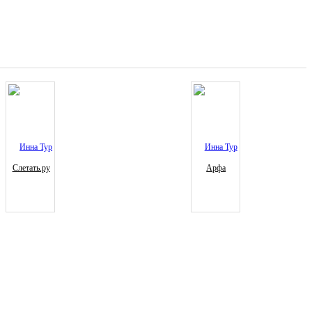
Слетать.ру
Арфа