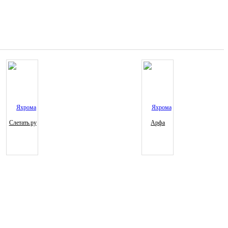
Слетать.ру
Арфа