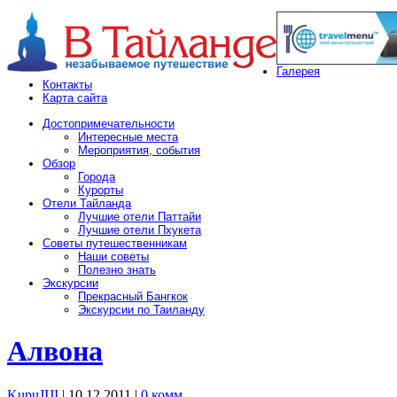
Галерея
Контакты
Карта сайта
Достопримечательности
Интересные места
Мероприятия, события
Обзор
Города
Курорты
Отели Тайланда
Лучшие отели Паттайи
Лучшие отели Пхукета
Советы путешественникам
Наши советы
Полезно знать
Экскурсии
Прекрасный Бангкок
Экскурсии по Таиланду
Алвона
KupuJIJI
| 10.12.2011
|
0 комм.