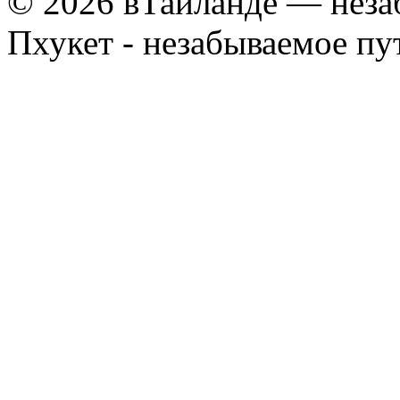
© 2026 вТайланде — неза
Пхукет - незабываемое п