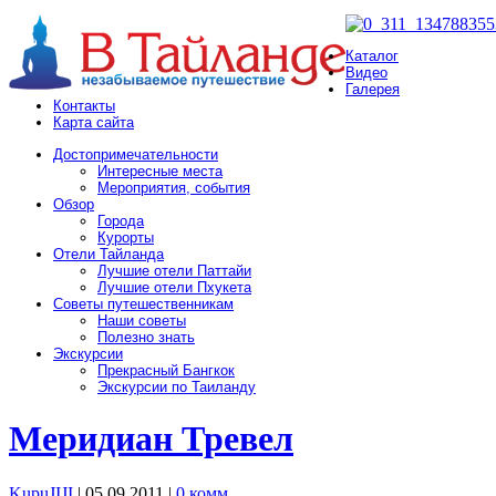
Каталог
Видео
Галерея
Контакты
Карта сайта
Достопримечательности
Интересные места
Мероприятия, события
Обзор
Города
Курорты
Отели Тайланда
Лучшие отели Паттайи
Лучшие отели Пхукета
Советы путешественникам
Наши советы
Полезно знать
Экскурсии
Прекрасный Бангкок
Экскурсии по Таиланду
Меридиан Тревел
KupuJIJI
| 05.09.2011
|
0 комм.