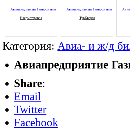
Итерметтрэвэл
ТурКварта
Категория:
Авиа- и ж/д б
Авиапредприятие Га
Share
:
Email
Twitter
Facebook