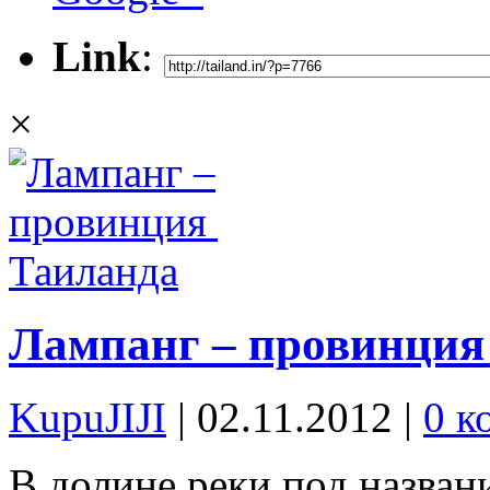
Link
:
×
Лампанг – провинция
KupuJIJI
| 02.11.2012
|
0 к
В долине реки под назван