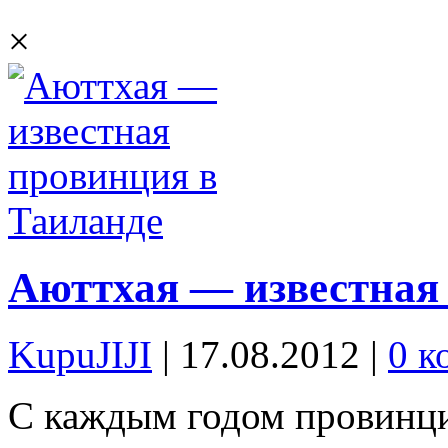
×
Аюттхая — известная
KupuJIJI
| 17.08.2012
|
0 к
С каждым годом провинци