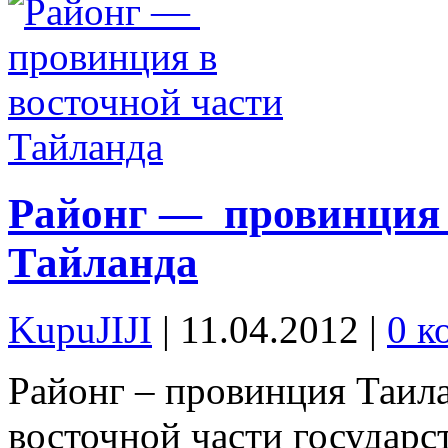
Районг — провинция 
Тайланда
KupuJIJI
| 11.04.2012
|
0 к
Районг – провинция Таила
восточной части государс