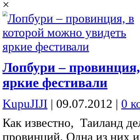
×
Лопбури – провинция,
яркие фестивали
KupuJIJI
| 09.07.2012
|
0 к
Как известно, Таиланд де
провинций. Одна из них и