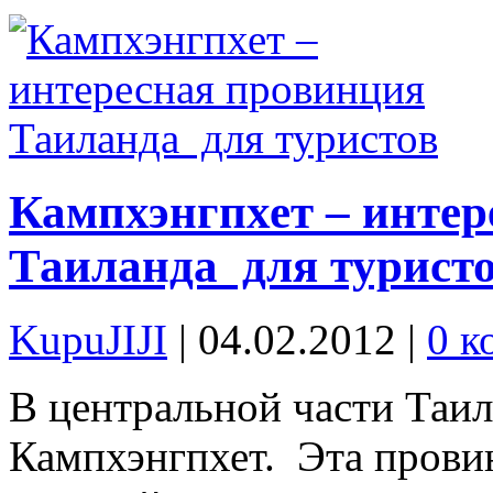
Кампхэнгпхет – инте
Таиланда для турист
KupuJIJI
| 04.02.2012
|
0 к
В центральной части Таи
Кампхэнгпхет. Эта прови