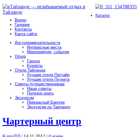
Каталог
Видео
Галерея
Контакты
Карта сайта
Достопримечательности
Интересные места
Мероприятия, события
Обзор
Города
Курорты
Отели Тайланда
Лучшие отели Паттайи
Лучшие отели Пхукета
Советы путешественникам
Наши советы
Полезно знать
Экскурсии
Прекрасный Бангкок
Экскурсии по Таиланду
Чартерный центр
KupuJIJI
| 14.11.2012
|
0 комм.