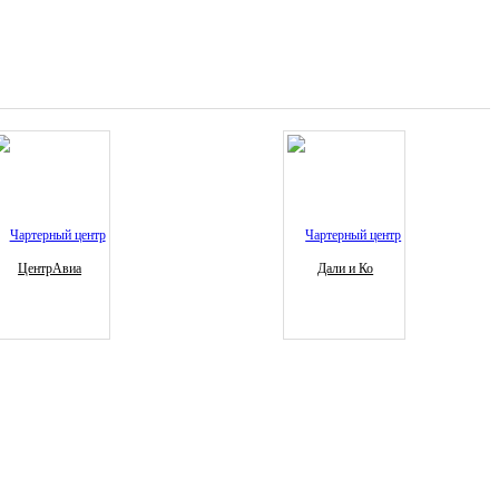
ЦентрАвиа
Дали и Ко