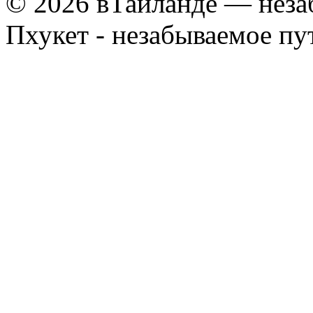
© 2026 вТайланде — неза
Пхукет - незабываемое п