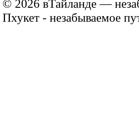
© 2026 вТайланде — неза
Пхукет - незабываемое п