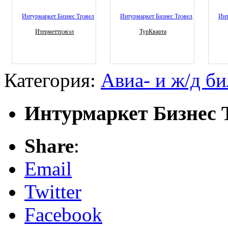
Итерметтрэвэл
ТурКварта
Категория:
Авиа- и ж/д б
Интурмаркет Бизнес 
Share
:
Email
Twitter
Facebook