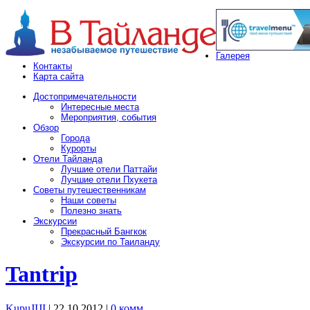
Галерея
Контакты
Карта сайта
Достопримечательности
Интересные места
Мероприятия, события
Обзор
Города
Курорты
Отели Тайланда
Лучшие отели Паттайи
Лучшие отели Пхукета
Советы путешественникам
Наши советы
Полезно знать
Экскурсии
Прекрасный Бангкок
Экскурсии по Таиланду
Tantrip
KupuJIJI
| 22.10.2012
|
0 комм.