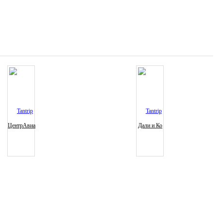
ЦентрАвиа
Дали и Ко