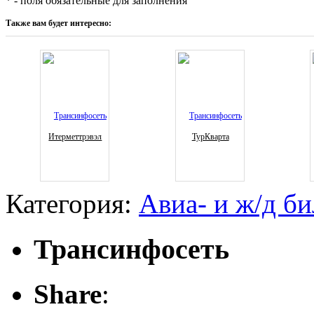
* - поля обязательные для заполнения
Также вам будет интересно:
Итерметтрэвэл
ТурКварта
Категория:
Авиа- и ж/д б
Трансинфосеть
Share
: