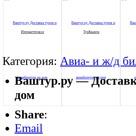
Итерметтрэвэл
ТурКварта
Категория:
Авиа- и ж/д б
Ваштур.ру — Доставка
дом
Share
:
Email