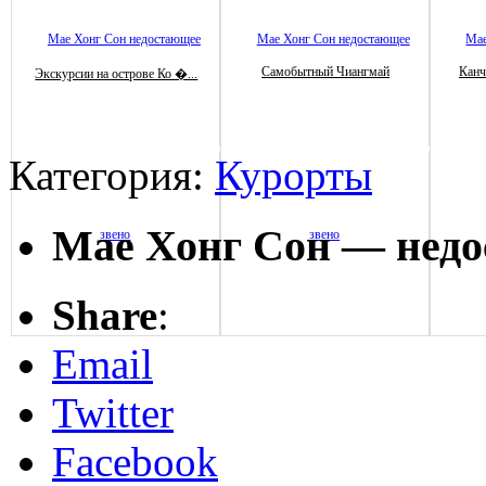
Самобытный Чиангмай
Канч
Экскурсии на острове Ко �...
Категория:
Курорты
Мае Хонг Сон — недо
Share
:
Email
Twitter
Facebook