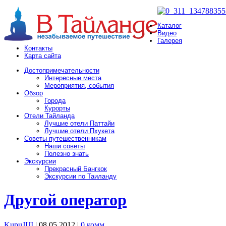
Каталог
Видео
Галерея
Контакты
Карта сайта
Достопримечательности
Интересные места
Мероприятия, события
Обзор
Города
Курорты
Отели Тайланда
Лучшие отели Паттайи
Лучшие отели Пхукета
Советы путешественникам
Наши советы
Полезно знать
Экскурсии
Прекрасный Бангкок
Экскурсии по Таиланду
Другой оператор
KupuJIJI
| 08.05.2012
|
0 комм.