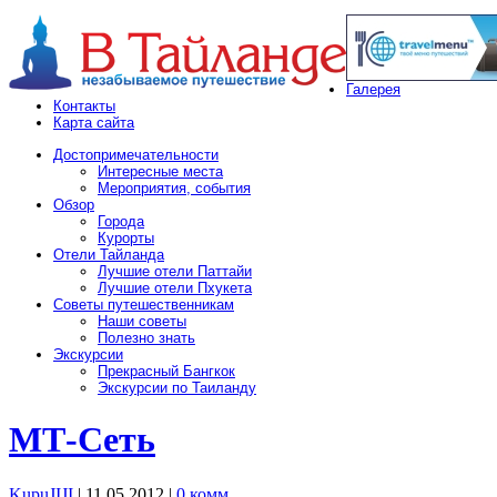
Галерея
Контакты
Карта сайта
Достопримечательности
Интересные места
Мероприятия, события
Обзор
Города
Курорты
Отели Тайланда
Лучшие отели Паттайи
Лучшие отели Пхукета
Советы путешественникам
Наши советы
Полезно знать
Экскурсии
Прекрасный Бангкок
Экскурсии по Таиланду
МТ-Сеть
KupuJIJI
| 11.05.2012
|
0 комм.