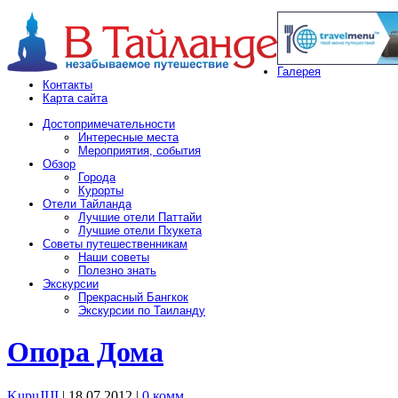
Галерея
Контакты
Карта сайта
Достопримечательности
Интересные места
Мероприятия, события
Обзор
Города
Курорты
Отели Тайланда
Лучшие отели Паттайи
Лучшие отели Пхукета
Советы путешественникам
Наши советы
Полезно знать
Экскурсии
Прекрасный Бангкок
Экскурсии по Таиланду
Опора Дома
KupuJIJI
| 18.07.2012
|
0 комм.