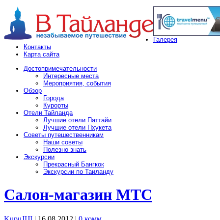
Галерея
Контакты
Карта сайта
Достопримечательности
Интересные места
Мероприятия, события
Обзор
Города
Курорты
Отели Тайланда
Лучшие отели Паттайи
Лучшие отели Пхукета
Советы путешественникам
Наши советы
Полезно знать
Экскурсии
Прекрасный Бангкок
Экскурсии по Таиланду
Салон-магазин МТС
KupuJIJI
| 16.08.2012
|
0 комм.