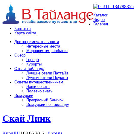
Каталог
Видео
Галерея
Контакты
Карта сайта
Достопримечательности
Интересные места
Мероприятия, события
Обзор
Города
Курорты
Отели Тайланда
Лучшие отели Паттайи
Лучшие отели Пхукета
Советы путешественникам
Наши советы
Полезно знать
Экскурсии
Прекрасный Бангкок
Экскурсии по Таиланду
Скай Линк
KupuJIJI
| 03.06.2012
|
0 комм.