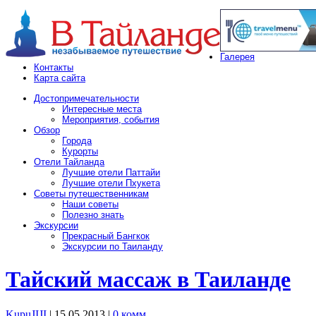
Галерея
Контакты
Карта сайта
Достопримечательности
Интересные места
Мероприятия, события
Обзор
Города
Курорты
Отели Тайланда
Лучшие отели Паттайи
Лучшие отели Пхукета
Советы путешественникам
Наши советы
Полезно знать
Экскурсии
Прекрасный Бангкок
Экскурсии по Таиланду
Тайский массаж в Таиланде
KupuJIJI
| 15.05.2013
|
0 комм.