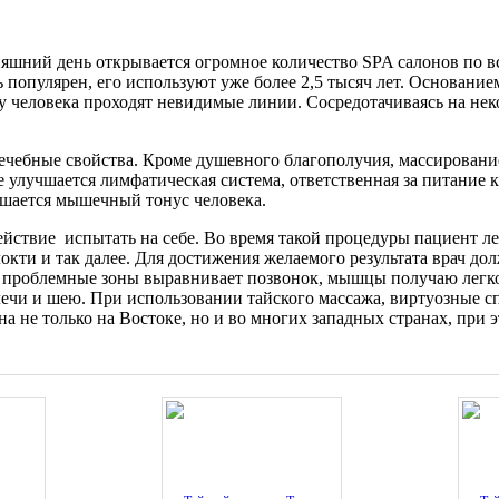
няшний день открывается огромное количество SPA салонов по в
популярен, его используют уже более 2,5 тысяч лет. Основанием
елу человека проходят невидимые линии. Сосредотачиваясь на не
ечебные свойства. Кроме душевного благополучия, массировани
е улучшается лимфатическая система, ответственная за питание
чшается мышечный тонус человека.
ействие испытать на себе. Во время такой процедуры пациент ле
локти и так далее. Для достижения желаемого результата врач до
а проблемные зоны выравнивает позвонок, мышцы получаю легкос
 плечи и шею. При использовании тайского массажа, виртуозные
 не только на Востоке, но и во многих западных странах, при э