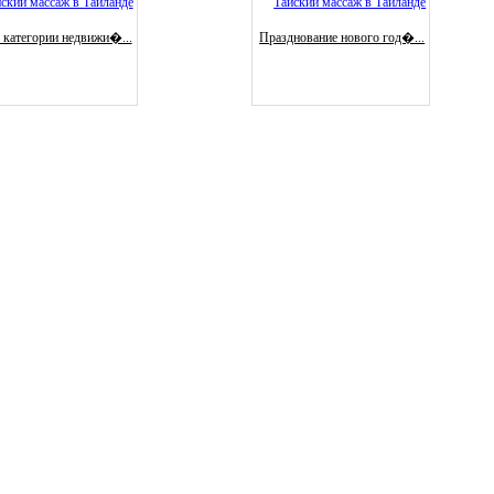
 категории недвижи�...
Празднование нового год�...