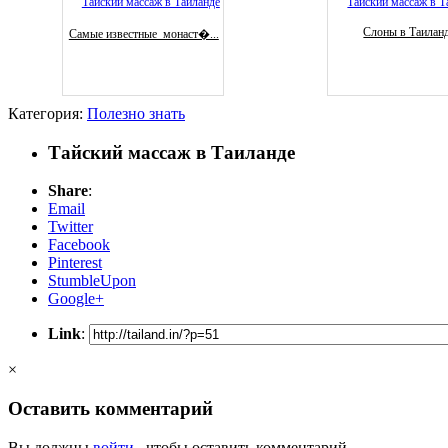
Слоны в Таилан
Самые известные монаст�...
Категория:
Полезно знать
Тайский массаж в Таиланде
Share
:
Email
Twitter
Facebook
Pinterest
StumbleUpon
Google+
Link
:
×
Оставить комментарий
Вы должны
войти
, чтобы оставить комментарий.