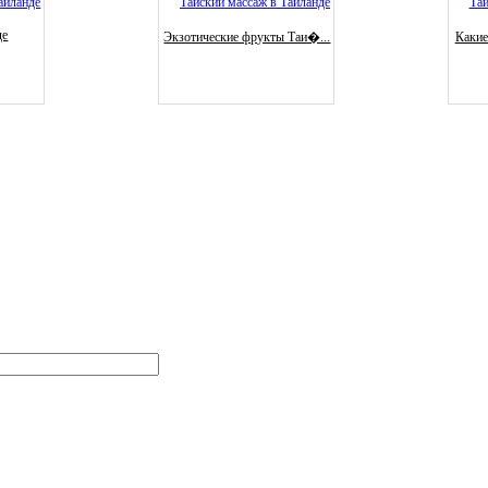
де
Экзотические фрукты Таи�...
Какие