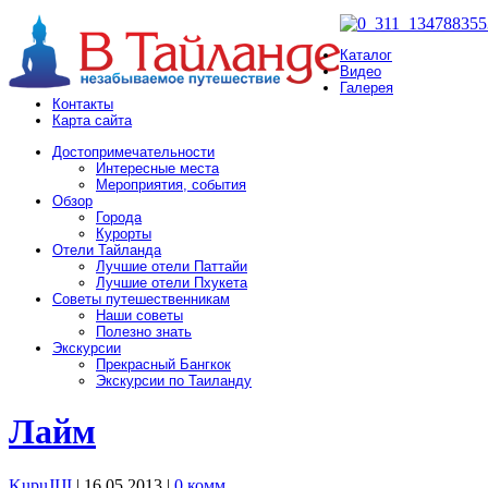
Каталог
Видео
Галерея
Контакты
Карта сайта
Достопримечательности
Интересные места
Мероприятия, события
Обзор
Города
Курорты
Отели Тайланда
Лучшие отели Паттайи
Лучшие отели Пхукета
Советы путешественникам
Наши советы
Полезно знать
Экскурсии
Прекрасный Бангкок
Экскурсии по Таиланду
Лайм
KupuJIJI
| 16.05.2013
|
0 комм.