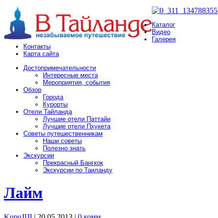
Каталог
Видео
Галерея
Контакты
Карта сайта
Достопримечательности
Интересные места
Мероприятия, события
Обзор
Города
Курорты
Отели Тайланда
Лучшие отели Паттайи
Лучшие отели Пхукета
Советы путешественникам
Наши советы
Полезно знать
Экскурсии
Прекрасный Бангкок
Экскурсии по Таиланду
Лайм
KupuJIJI
| 20.05.2013
|
0 комм.