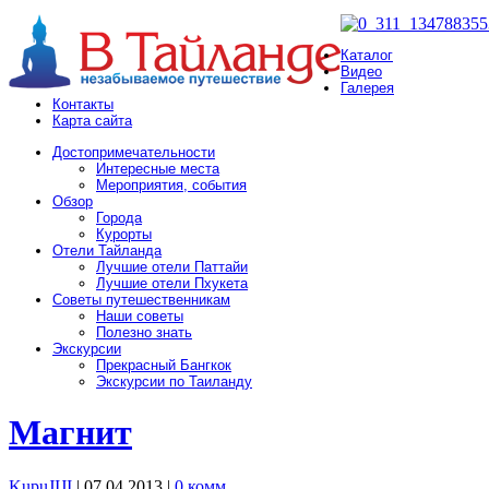
Каталог
Видео
Галерея
Контакты
Карта сайта
Достопримечательности
Интересные места
Мероприятия, события
Обзор
Города
Курорты
Отели Тайланда
Лучшие отели Паттайи
Лучшие отели Пхукета
Советы путешественникам
Наши советы
Полезно знать
Экскурсии
Прекрасный Бангкок
Экскурсии по Таиланду
Магнит
KupuJIJI
| 07.04.2013
|
0 комм.