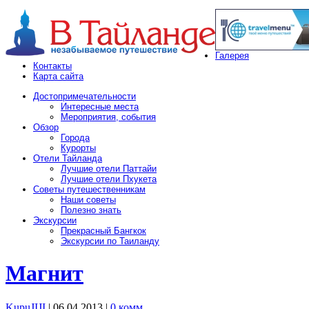
Галерея
Контакты
Карта сайта
Достопримечательности
Интересные места
Мероприятия, события
Обзор
Города
Курорты
Отели Тайланда
Лучшие отели Паттайи
Лучшие отели Пхукета
Советы путешественникам
Наши советы
Полезно знать
Экскурсии
Прекрасный Бангкок
Экскурсии по Таиланду
Магнит
KupuJIJI
| 06.04.2013
|
0 комм.