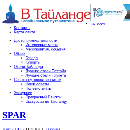
Галерея
Контакты
Карта сайта
Достопримечательности
Интересные места
Мероприятия, события
Обзор
Города
Курорты
Отели Тайланда
Лучшие отели Паттайи
Лучшие отели Пхукета
Советы путешественникам
Наши советы
Полезно знать
Экскурсии
Прекрасный Бангкок
Экскурсии по Таиланду
SPAR
KupuJIJI
| 23.04.2013
|
0 комм.