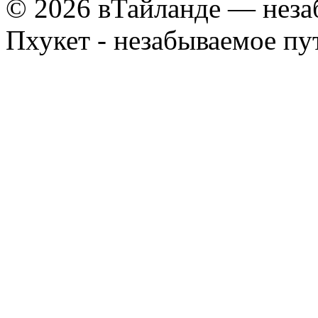
© 2026 вТайланде — неза
Пхукет - незабываемое п