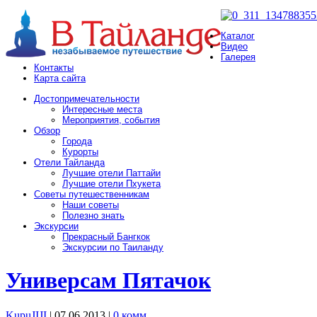
Каталог
Видео
Галерея
Контакты
Карта сайта
Достопримечательности
Интересные места
Мероприятия, события
Обзор
Города
Курорты
Отели Тайланда
Лучшие отели Паттайи
Лучшие отели Пхукета
Советы путешественникам
Наши советы
Полезно знать
Экскурсии
Прекрасный Бангкок
Экскурсии по Таиланду
Универсам Пятачок
KupuJIJI
| 07.06.2013
|
0 комм.