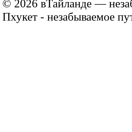
© 2026 вТайланде — неза
Пхукет - незабываемое п