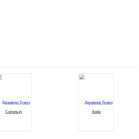
Слетать.ру
Арфа