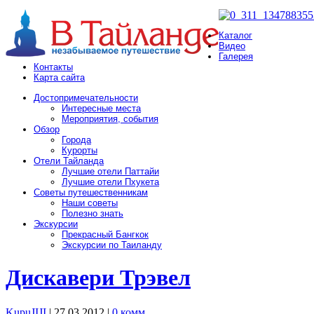
Каталог
Видео
Галерея
Контакты
Карта сайта
Достопримечательности
Интересные места
Мероприятия, события
Обзор
Города
Курорты
Отели Тайланда
Лучшие отели Паттайи
Лучшие отели Пхукета
Советы путешественникам
Наши советы
Полезно знать
Экскурсии
Прекрасный Бангкок
Экскурсии по Таиланду
Дискавери Трэвел
KupuJIJI
| 27.03.2012
|
0 комм.