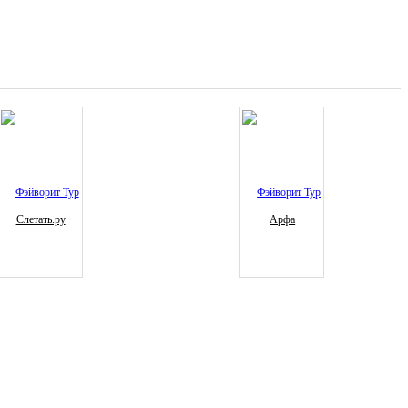
Слетать.ру
Арфа