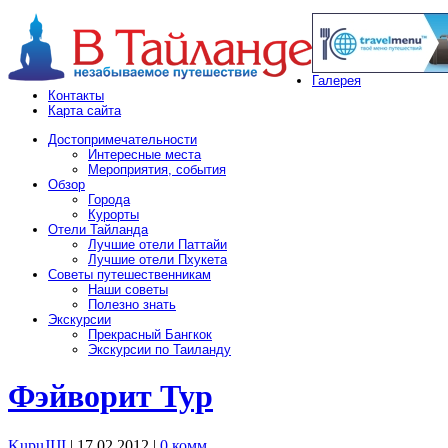
Галерея
Контакты
Карта сайта
Достопримечательности
Интересные места
Мероприятия, события
Обзор
Города
Курорты
Отели Тайланда
Лучшие отели Паттайи
Лучшие отели Пхукета
Советы путешественникам
Наши советы
Полезно знать
Экскурсии
Прекрасный Бангкок
Экскурсии по Таиланду
Фэйворит Тур
KupuJIJI
| 17.02.2012
|
0 комм.