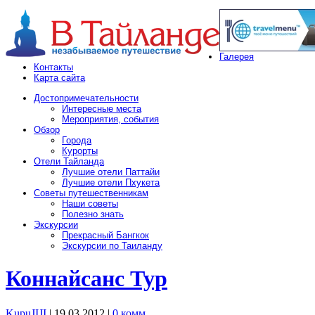
Галерея
Контакты
Карта сайта
Достопримечательности
Интересные места
Мероприятия, события
Обзор
Города
Курорты
Отели Тайланда
Лучшие отели Паттайи
Лучшие отели Пхукета
Советы путешественникам
Наши советы
Полезно знать
Экскурсии
Прекрасный Бангкок
Экскурсии по Таиланду
Коннайсанс Тур
KupuJIJI
| 19.03.2012
|
0 комм.