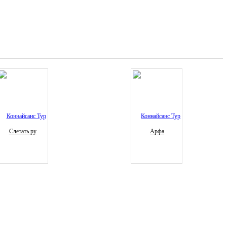
Слетать.ру
Арфа