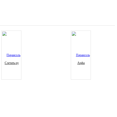
Слетать.ру
Арфа