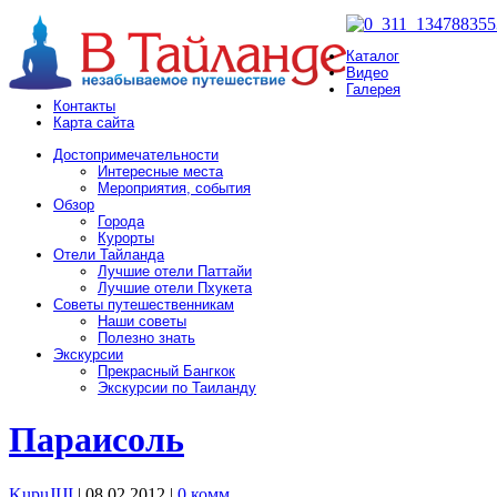
Каталог
Видео
Галерея
Контакты
Карта сайта
Достопримечательности
Интересные места
Мероприятия, события
Обзор
Города
Курорты
Отели Тайланда
Лучшие отели Паттайи
Лучшие отели Пхукета
Советы путешественникам
Наши советы
Полезно знать
Экскурсии
Прекрасный Бангкок
Экскурсии по Таиланду
Параисоль
KupuJIJI
| 08.02.2012
|
0 комм.