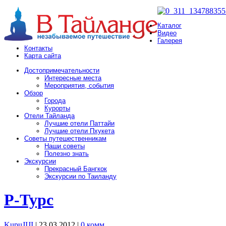
Каталог
Видео
Галерея
Контакты
Карта сайта
Достопримечательности
Интересные места
Мероприятия, события
Обзор
Города
Курорты
Отели Тайланда
Лучшие отели Паттайи
Лучшие отели Пхукета
Советы путешественникам
Наши советы
Полезно знать
Экскурсии
Прекрасный Бангкок
Экскурсии по Таиланду
Р-Турс
KupuJIJI
| 23.03.2012
|
0 комм.