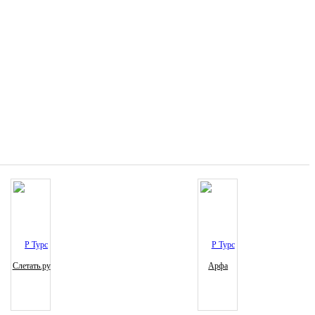
Слетать.ру
Арфа