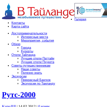
Галерея
Контакты
Карта сайта
Достопримечательности
Интересные места
Мероприятия, события
Обзор
Города
Курорты
Отели Тайланда
Лучшие отели Паттайи
Лучшие отели Пхукета
Советы путешественникам
Наши советы
Полезно знать
Экскурсии
Прекрасный Бангкок
Экскурсии по Таиланду
Рутс-2000
KupuJIJI
| 14.02.2012
|
0 комм.