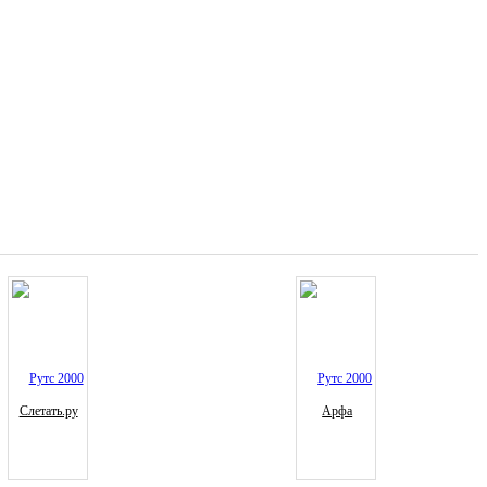
Слетать.ру
Арфа