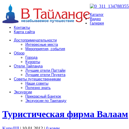
Каталог
Видео
Галерея
Контакты
Карта сайта
Достопримечательности
Интересные места
Мероприятия, события
Обзор
Города
Курорты
Отели Тайланда
Лучшие отели Паттайи
Лучшие отели Пхукета
Советы путешественникам
Наши советы
Полезно знать
Экскурсии
Прекрасный Бангкок
Экскурсии по Таиланду
Туристическая фирма Валаам
KupuJIJI
| 10.01.2012
|
0 комм.