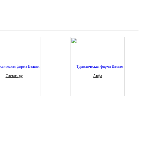
Слетать.ру
Арфа