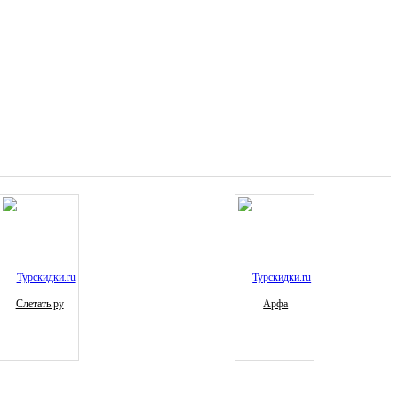
Слетать.ру
Арфа