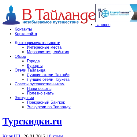
Галерея
Контакты
Карта сайта
Достопримечательности
Интересные места
Мероприятия, события
Обзор
Города
Курорты
Отели Тайланда
Лучшие отели Паттайи
Лучшие отели Пхукета
Советы путешественникам
Наши советы
Полезно знать
Экскурсии
Прекрасный Бангкок
Экскурсии по Таиланду
Турскидки.ru
KupuJIJI
| 26.01.2012
|
0 комм.