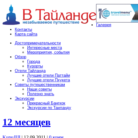
Галерея
Контакты
Карта сайта
Достопримечательности
Интересные места
Мероприятия, события
Обзор
Города
Курорты
Отели Тайланда
Лучшие отели Паттайи
Лучшие отели Пхукета
Советы путешественникам
Наши советы
Полезно знать
Экскурсии
Прекрасный Бангкок
Экскурсии по Таиланду
12 месяцев
KupuJIJI
| 12.09.2011
|
0 комм.