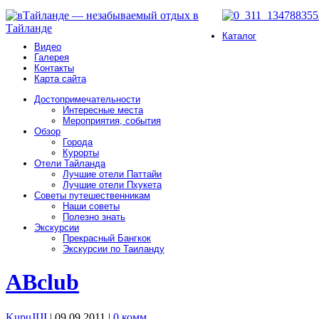
Каталог
Видео
Галерея
Контакты
Карта сайта
Достопримечательности
Интересные места
Мероприятия, события
Обзор
Города
Курорты
Отели Тайланда
Лучшие отели Паттайи
Лучшие отели Пхукета
Советы путешественникам
Наши советы
Полезно знать
Экскурсии
Прекрасный Бангкок
Экскурсии по Таиланду
ABclub
KupuJIJI
| 09.09.2011
|
0 комм.