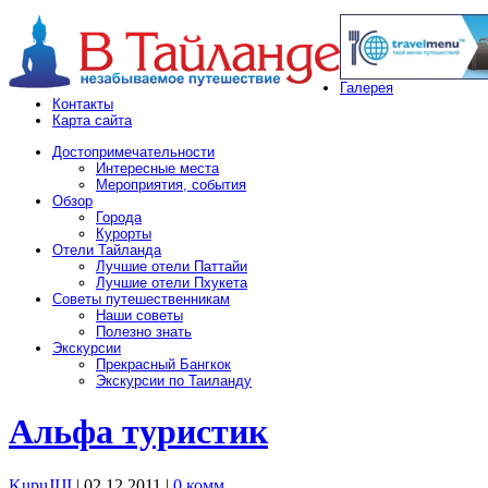
Галерея
Контакты
Карта сайта
Достопримечательности
Интересные места
Мероприятия, события
Обзор
Города
Курорты
Отели Тайланда
Лучшие отели Паттайи
Лучшие отели Пхукета
Советы путешественникам
Наши советы
Полезно знать
Экскурсии
Прекрасный Бангкок
Экскурсии по Таиланду
Альфа туристик
KupuJIJI
| 02.12.2011
|
0 комм.