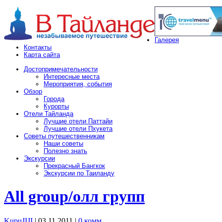
Галерея
Контакты
Карта сайта
Достопримечательности
Интересные места
Мероприятия, события
Обзор
Города
Курорты
Отели Тайланда
Лучшие отели Паттайи
Лучшие отели Пхукета
Советы путешественникам
Наши советы
Полезно знать
Экскурсии
Прекрасный Бангкок
Экскурсии по Таиланду
All group/олл групп
KupuJIJI
| 03.11.2011
|
0 комм.