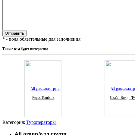
* - поля обязательные для заполнения
Также вам будет интересно:
Pegas Touristik
Скай - Волд - Т
Категория:
Туроператоры
All group/олл групп