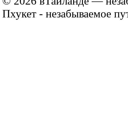
© 2026 вТайланде — неза
Пхукет - незабываемое п