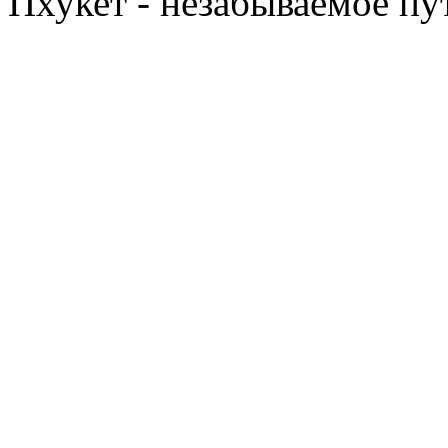
Пхукет - незабываемое п